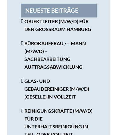
NEUESTE BEITRÄGE
OBJEKTLEITER (M/W/D) FÜR
DEN GROSSRAUM HAMBURG
BÜROKAUFFRAU / – MANN
(M/W/D) –
SACHBEARBEITUNG
AUFTRAGSABWICKLUNG
GLAS- UND
GEBÄUDEREINIGER (M/W/D)
(GESELLE) IN VOLLZEIT
REINIGUNGSKRÄFTE (M/W/D)
FÜR DIE
UNTERHALTSREINIGUNG IN
TEIL- ODER VOLLZEIT